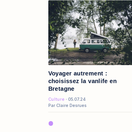
Voyager autrement :
choisissez la vanlife en
Bretagne
Culture
05.07.24
Par
Claire Desrues