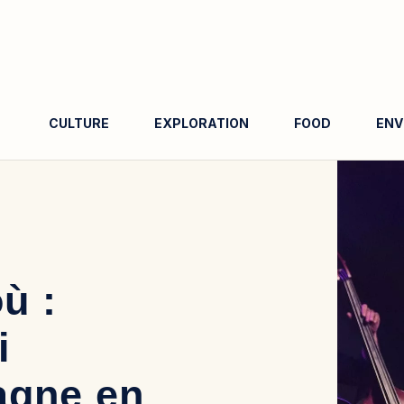
CULTURE
EXPLORATION
FOOD
ENV
Rechercher
Rechercher
ù :
i
agne en