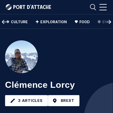
CULTURE
EXPLORATION
FOOD
ENVI
Comment pouvons-nous vous aider ?
Rechercher
Rechercher
Clémence Lorcy
3 ARTICLES
BREST