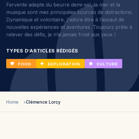
Fervente adepte du beurre demi-sel, la mer et la
musique sont mes principales sources de distractions.
Dynamique et volontaire, j'adore être à l’assaut de
nouvelles expériences et aventures. Toujours prête à
relever des défis, je n’ai jamais froid aux yeux !
TYPES D’ARTICLES RÉDIGÉS
FOOD
EXPLORATION
CULTURE
Home
Clémence Lorcy