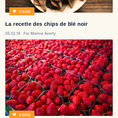
FOOD
La recette des chips de blé noir
05.02.18
Par
Marnie Averty
FOOD