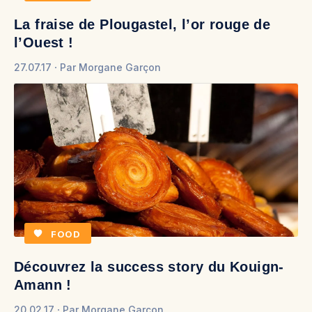
La fraise de Plougastel, l’or rouge de
l’Ouest !
27.07.17
Par
Morgane Garçon
FOOD
Découvrez la success story du Kouign-
Amann !
20.02.17
Par
Morgane Garçon