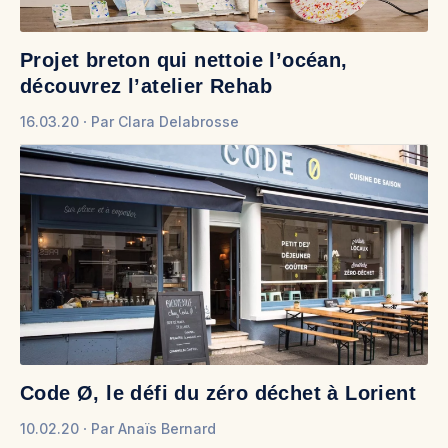
Projet breton qui nettoie l’océan,
découvrez l’atelier Rehab
16.03.20
Par
Clara Delabrosse
Code Ø, le défi du zéro déchet à Lorient
10.02.20
Par
Anaïs Bernard