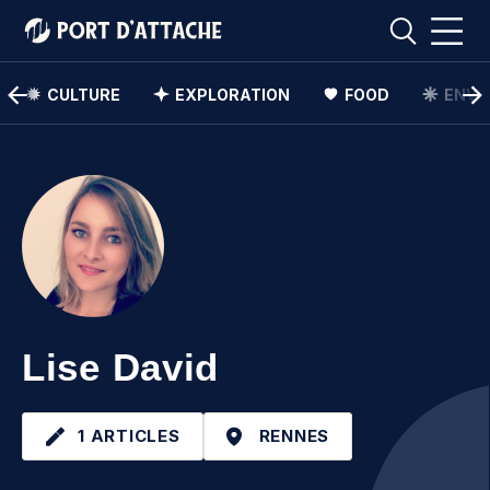
CULTURE
EXPLORATION
FOOD
ENVI
Comment pouvons-nous vous aider ?
Rechercher
Rechercher
Lise David
1 ARTICLES
RENNES