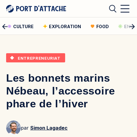
CULTURE
EXPLORATION
FOOD
ENVI
Comment pouvons-nous vous aider ?
ENTREPRENEURIAT
Rechercher
Les bonnets marins
Rechercher
Nébeau, l’accessoire
phare de l’hiver
par
Simon Lagadec