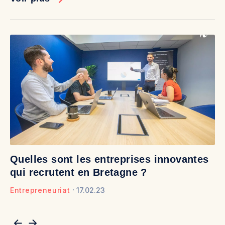
Quelles sont les entreprises innovantes
D
qui recrutent en Bretagne ?
b
Entrepreneuriat
17.02.23
En