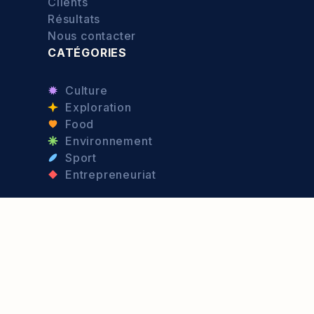
Clients
Résultats
Nous contacter
CATÉGORIES
Culture
Exploration
Food
Environnement
Sport
Entrepreneuriat
© 2026 - Port d'Attache —
Politique de confidentialité
—
Mentions légales