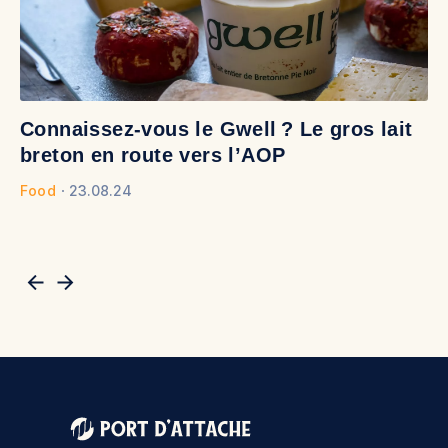
Connaissez-vous le Gwell ? Le gros lait
À
breton en route vers l’AOP
d
Food
23.08.24
Fo