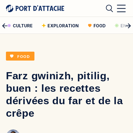
CULTURE
EXPLORATION
FOOD
ENVI
Comment pouvons-nous vous aider ?
FOOD
Rechercher
Farz gwinizh, pitilig,
Rechercher
buen : les recettes
dérivées du far et de la
crêpe