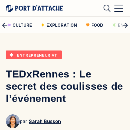
CULTURE
EXPLORATION
FOOD
ENVI
Comment pouvons-nous vous aider ?
ENTREPRENEURIAT
Rechercher
TEDxRennes : Le
Rechercher
secret des coulisses de
l’événement
par
Sarah Busson