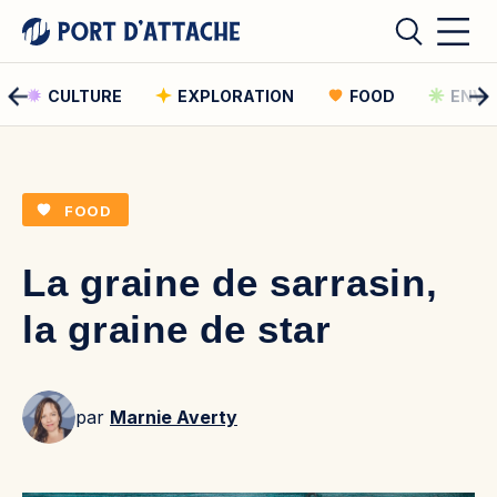
CULTURE
EXPLORATION
FOOD
ENVI
Comment pouvons-nous vous aider ?
FOOD
Rechercher
La graine de sarrasin,
Rechercher
la graine de star
par
Marnie Averty