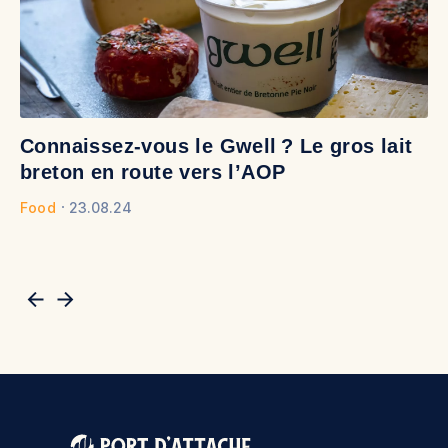
Connaissez-vous le Gwell ? Le gros lait
À
breton en route vers l’AOP
d
Food
23.08.24
Fo