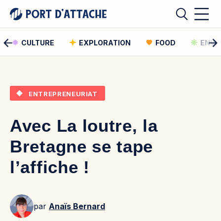
CULTURE
EXPLORATION
FOOD
ENVI
Comment pouvons-nous vous aider ?
ENTREPRENEURIAT
Rechercher
Avec La loutre, la
Rechercher
Bretagne se tape
l’affiche !
par
Anaïs Bernard