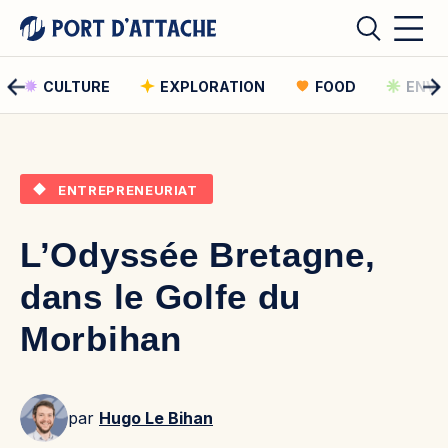
CULTURE
EXPLORATION
FOOD
ENVI
Comment pouvons-nous vous aider ?
ENTREPRENEURIAT
Rechercher
L’Odyssée Bretagne,
Rechercher
dans le Golfe du
Morbihan
par
Hugo Le Bihan