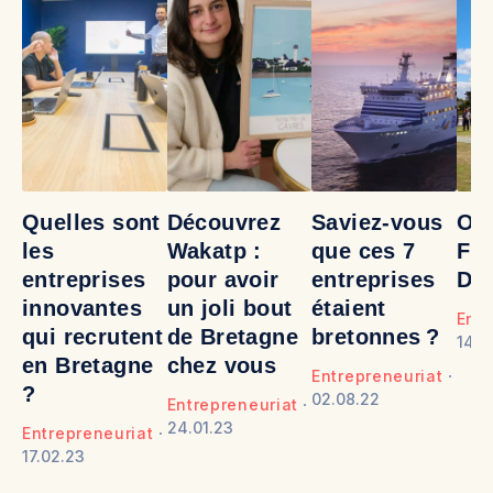
Quelles sont
Découvrez
Saviez-vous
On 
les
Wakatp :
que ces 7
Fre
entreprises
pour avoir
entreprises
Da
innovantes
un joli bout
étaient
Entr
qui recrutent
de Bretagne
bretonnes ?
14.0
en Bretagne
chez vous
Entrepreneuriat
?
02.08.22
Entrepreneuriat
24.01.23
Entrepreneuriat
17.02.23