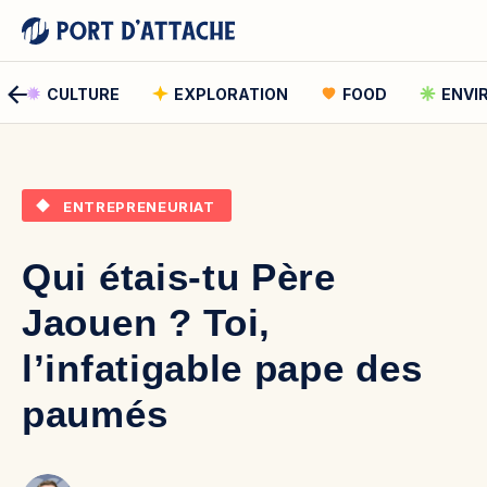
CULTURE
EXPLORATION
FOOD
ENVI
Comment pouvons-nous vous aider ?
ENTREPRENEURIAT
Rechercher
Qui étais-tu Père
Rechercher
Jaouen ? Toi,
l’infatigable pape des
paumés