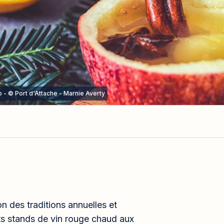
o - © Port d'Attache - Marnie Averty
on des traditions annuelles et
its stands de vin rouge chaud aux