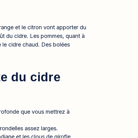
range et le citron vont apporter du
 goût du cidre. Les pommes, quant à
sé le cidre chaud. Des bolées
te du cidre
profonde que vous mettrez à
 rondelles assez larges.
diane et les clous de girofle.