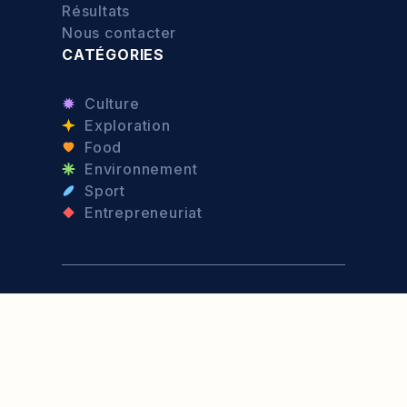
Résultats
Nous contacter
CATÉGORIES
Culture
Exploration
Food
Environnement
Sport
Entrepreneuriat
© 2026 - Port d'Attache —
Politique de confidentialité
—
Mentions légales