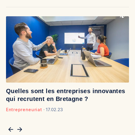
Quelles sont les entreprises innovantes
D
qui recrutent en Bretagne ?
b
Entrepreneuriat
17.02.23
En