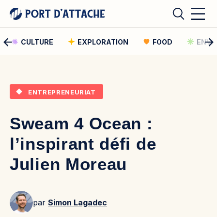
CULTURE
EXPLORATION
FOOD
ENVI
Comment pouvons-nous vous aider ?
ENTREPRENEURIAT
Rechercher
Sweam 4 Ocean :
Rechercher
l’inspirant défi de
Julien Moreau
par
Simon Lagadec