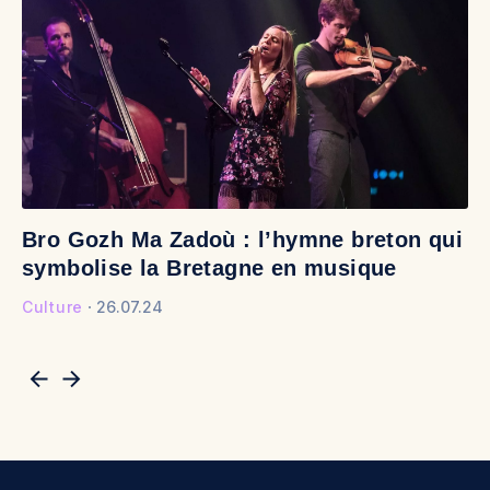
Bro Gozh Ma Zadoù : l’hymne breton qui
V
symbolise la Bretagne en musique
v
Culture
26.07.24
Cu