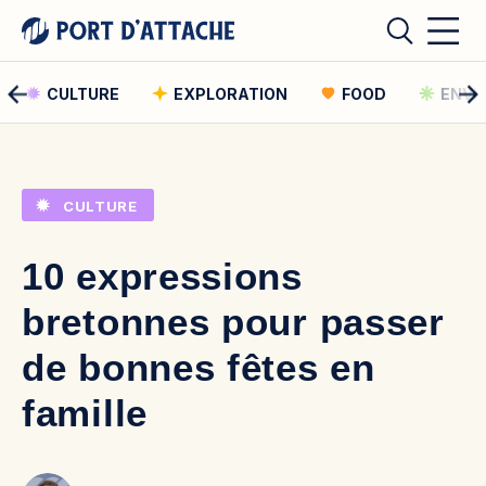
CULTURE
EXPLORATION
FOOD
ENVI
Comment pouvons-nous vous aider ?
CULTURE
Rechercher
10 expressions
Rechercher
bretonnes pour passer
de bonnes fêtes en
famille