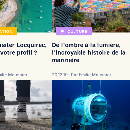
ATION
CULTURE
siter Locquirec,
De l’ombre à la lumière,
votre profil ?
l’incroyable histoire de la
marinière
ilie Mousnier
20.12.19
Par
Emilie Mousnier