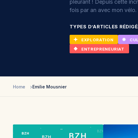
pleurant ! Depuis cette inc
fois par an avec mon vélo.
TYPES D’ARTICLES RÉDIG
EXPLORATION
CU
ENTREPRENEURIAT
Home
Emilie Mousnier