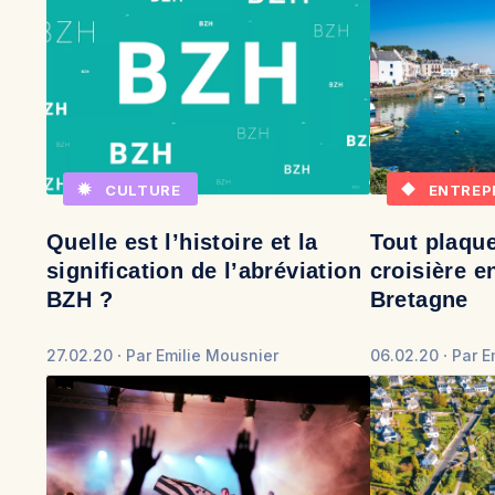
CULTURE
ENTREP
Quelle est l’histoire et la
Tout plaque
signification de l’abréviation
croisière en
BZH ?
Bretagne
27.02.20
Par
Emilie Mousnier
06.02.20
Par
E