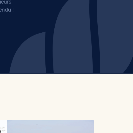
ieurs
endu !