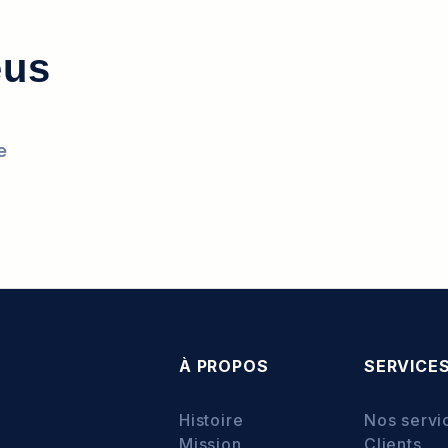
eus
e
À PROPOS
SERVICE
Histoire
Nos servi
Mission
Clients