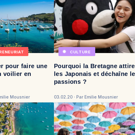
RENEURIAT
CULTURE
r pour faire une
Pourquoi la Bretagne attire
 voilier en
les Japonais et déchaîne l
passions ?
milie Mousnier
03.02.20
Par
Emilie Mousnier