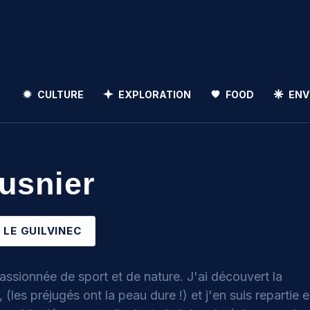
CULTURE
EXPLORATION
FOOD
ENV
Rechercher
usnier
Rechercher
LE GUILVINEC
ssionnée de sport et de nature. J'ai découvert la
(les préjugés ont la peau dure !) et j'en suis repartie 