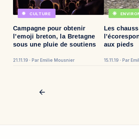
CULTURE
ENVIRO
Campagne pour obtenir
Les chauss
l’emoji breton, la Bretagne
l’écorespon
sous une pluie de soutiens
aux pieds
21.11.19
Par
Emilie Mousnier
15.11.19
Par
Emi