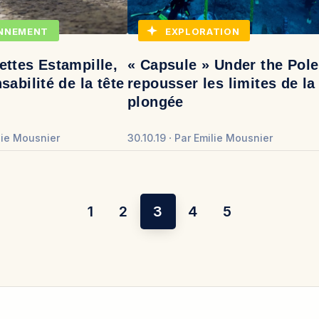
NNEMENT
EXPLORATION
ettes Estampille,
« Capsule » Under the Pole
sabilité de la tête
repousser les limites de la
plongée
lie Mousnier
30.10.19
Par
Emilie Mousnier
1
2
3
4
5