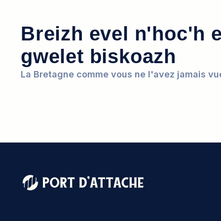
Breizh evel n'hoc'h 
gwelet biskoazh
La Bretagne comme vous ne l'avez jamais vu