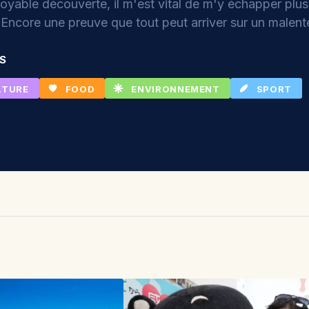
royable découverte, il m'est vital de m'y échapper plus
 Encore une preuve que tout peut arriver sur un malent
ÉS
LTURE
FOOD
ENVIRONNEMENT
SPORT