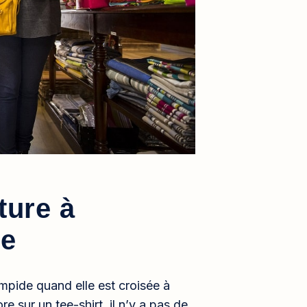
ture à
ue
limpide quand elle est croisée à
e sur un tee-shirt, il n’y a pas de