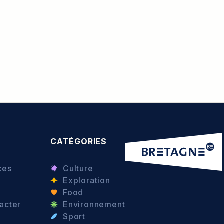
S
CATÉGORIES
ces
Culture
Exploration
Food
acter
Environnement
Sport