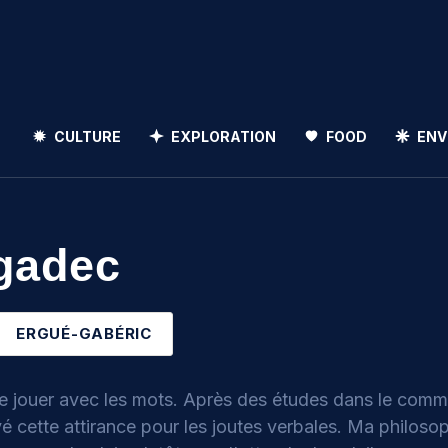
CULTURE
EXPLORATION
FOOD
ENV
Rechercher
gadec
Rechercher
ERGUÉ-GABÉRIC
ime jouer avec les mots. Après des études dans le com
rvé cette attirance pour les joutes verbales. Ma philoso