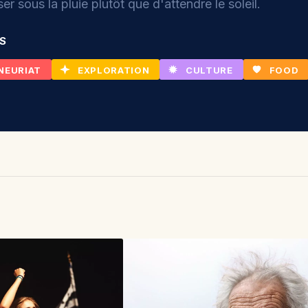
r sous la pluie plutôt que d'attendre le soleil.
ÉS
NEURIAT
EXPLORATION
CULTURE
FOOD