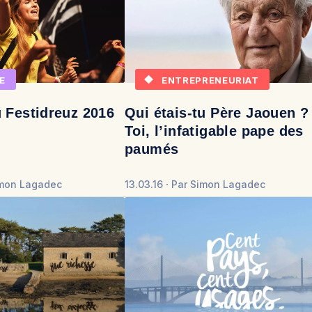
E
ENTREPRENEURIAT
 Festidreuz 2016
Qui étais-tu Père Jaouen ?
Toi, l’infatigable pape des
paumés
mon Lagadec
13.03.16
Par
Simon Lagadec