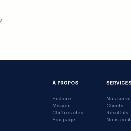
e
À PROPOS
SERVICE
Histoire
Nos servi
Mission
Clients
Chiffres clés
Résultats
Équipage
Nous cont