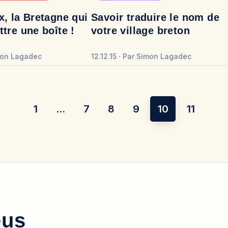
, la Bretagne qui
Savoir traduire le nom de
tre une boîte !
votre village breton
on Lagadec
12.12.15
Par
Simon Lagadec
1
…
7
8
9
10
11
eus