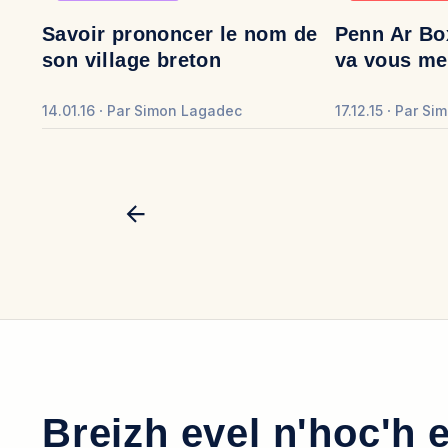
Savoir prononcer le nom de
Penn Ar Box
son village breton
va vous met
14.01.16
Par
Simon Lagadec
17.12.15
Par
Sim
Breizh evel n'hoc'h 