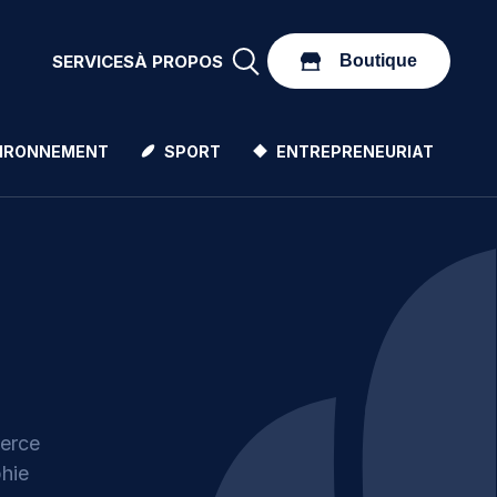
Boutique
SERVICES
À PROPOS
Boutique
IRONNEMENT
SPORT
ENTREPRENEURIAT
merce
phie