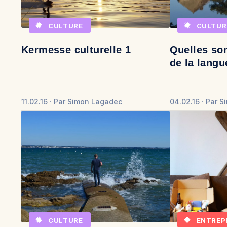
CULTURE
CULTUR
Kermesse culturelle 1
Quelles son
de la langu
11.02.16
Par
Simon Lagadec
04.02.16
Par
S
CULTURE
ENTREP