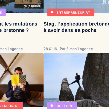
E
ENTREPRENEURIAT
t les mutations
Stag, l’application bretonn
e bretonne ?
à avoir dans sa poche
imon Lagadec
28.01.16
Par
Simon Lagadec
RENEURIAT
CULTURE