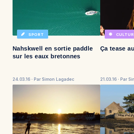
SPORT
CULTUR
Nahskwell en sortie paddle
Ça tease au
sur les eaux bretonnes
24.03.16
Par
Simon Lagadec
21.03.16
Par
Si