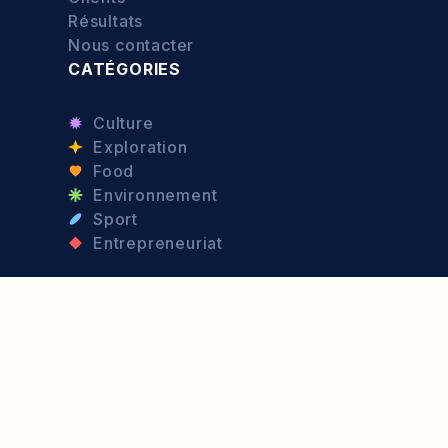
Résultats
Nous contacter
CATÉGORIES
Culture
Exploration
Food
Environnement
Sport
Entrepreneuriat
© 2026 - Port d'Attache —
Politique de confidentialité
—
Mentions légales