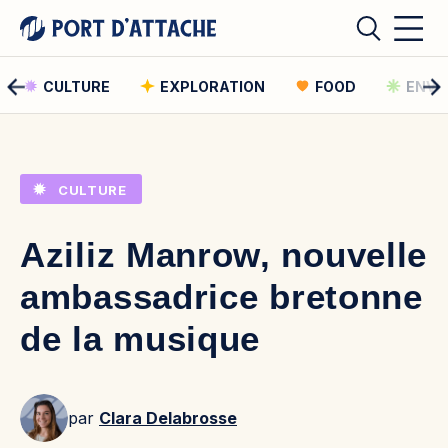
CULTURE
EXPLORATION
FOOD
ENVI
Comment pouvons-nous vous aider ?
CULTURE
Rechercher
Aziliz Manrow, nouvelle
Rechercher
ambassadrice bretonne
de la musique
par
Clara Delabrosse