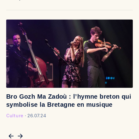
Bro Gozh Ma Zadoù : l’hymne breton qui
V
symbolise la Bretagne en musique
v
Culture
26.07.24
Cu