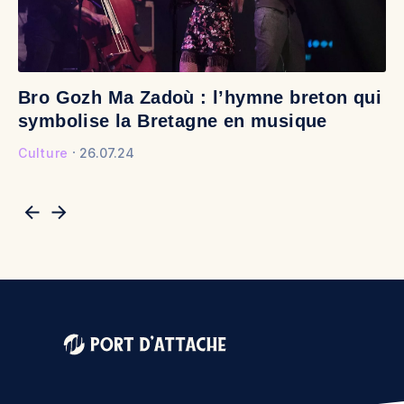
Bro Gozh Ma Zadoù : l’hymne breton qui
V
symbolise la Bretagne en musique
v
Culture
26.07.24
Cu