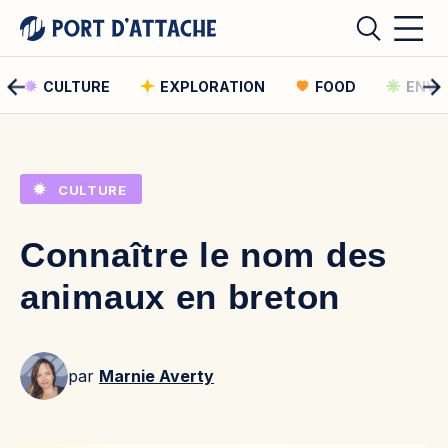
CULTURE
EXPLORATION
FOOD
ENVI
Comment pouvons-nous vous aider ?
CULTURE
Rechercher
Connaître le nom des
Rechercher
animaux en breton
par
Marnie Averty