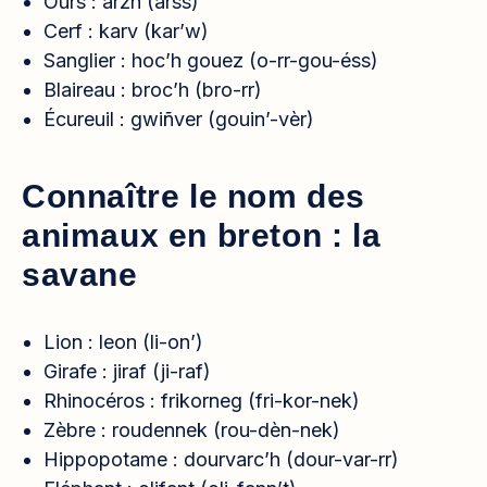
Ours : arzh (arss)
Cerf : karv (kar’w)
Sanglier : hoc’h gouez (o-rr-gou-éss)
Blaireau : broc’h (bro-rr)
Écureuil : gwiñver (gouin’-vèr)
Connaître le nom des
animaux en breton : la
savane
Lion : leon (li-on’)
Girafe : jiraf (ji-raf)
Rhinocéros : frikorneg (fri-kor-nek)
Zèbre : roudennek (rou-dèn-nek)
Hippopotame : dourvarc’h (dour-var-rr)