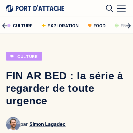
CULTURE
EXPLORATION
FOOD
ENVI
Comment pouvons-nous vous aider ?
CULTURE
Rechercher
FIN AR BED : la série à
Rechercher
regarder de toute
urgence
par
Simon Lagadec