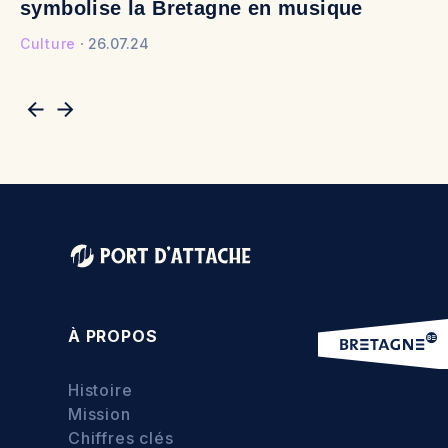
symbolise la Bretagne en musique
v
Culture
26.07.24
Cu
À PROPOS
Histoire
Mission
Chiffres clés