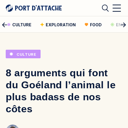
CULTURE
EXPLORATION
FOOD
ENVI
Comment pouvons-nous vous aider ?
CULTURE
Rechercher
8 arguments qui font
Rechercher
du Goéland l’animal le
plus badass de nos
côtes