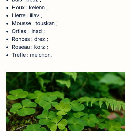
Houx : kelenn ;
Lierre : iliav ;
Mousse : touskan ;
Orties : linad ;
Ronces : drez ;
Roseau : korz ;
Trèfle : melchon.