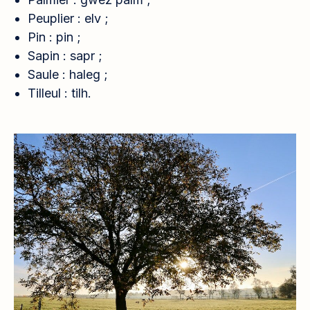
Peuplier : elv ;
Pin : pin ;
Sapin : sapr ;
Saule : haleg ;
Tilleul : tilh.