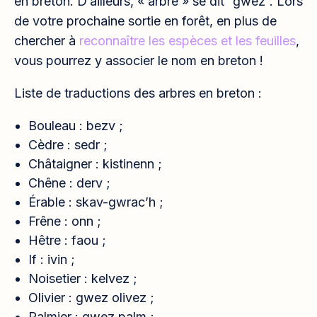
en breton. D’ailleurs, « arbre » se dit “gwez”. Lors
de votre prochaine sortie en forêt, en plus de
chercher à
reconnaître les espèces et les feuilles
,
vous pourrez y associer le nom en breton !
Liste de traductions des arbres en breton :
Bouleau : bezv ;
Cèdre : sedr ;
Châtaigner : kistinenn ;
Chêne : derv ;
Érable : skav-gwrac’h ;
Frêne : onn ;
Hêtre : faou ;
If : ivin ;
Noisetier : kelvez ;
Olivier : gwez olivez ;
Palmier : gwez palm ;