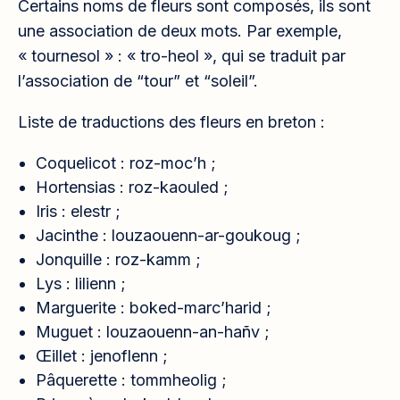
Certains noms de fleurs sont composés, ils sont
une association de deux mots. Par exemple,
« tournesol » : « tro-heol », qui se traduit par
l’association de “tour” et “soleil”.
Liste de traductions des fleurs en breton :
Coquelicot : roz-moc’h ;
Hortensias : roz-kaouled ;
Iris : elestr ;
Jacinthe : louzaouenn-ar-goukoug ;
Jonquille : roz-kamm ;
Lys : lilienn ;
Marguerite : boked-marc’harid ;
Muguet : louzaouenn-an-hañv ;
Œillet : jenoflenn ;
Pâquerette : tommheolig ;