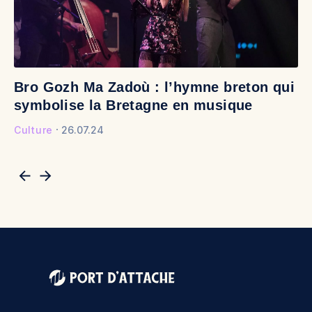
Bro Gozh Ma Zadoù : l’hymne breton qui
V
symbolise la Bretagne en musique
v
Culture
26.07.24
Cu