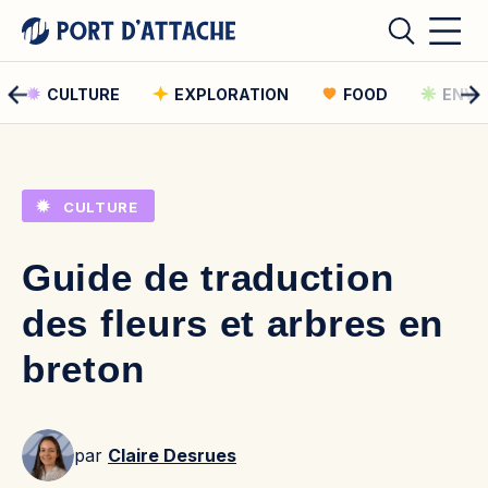
CULTURE
EXPLORATION
FOOD
ENVI
Comment pouvons-nous vous aider ?
CULTURE
Rechercher
Guide de traduction
Rechercher
des fleurs et arbres en
breton
par
Claire Desrues