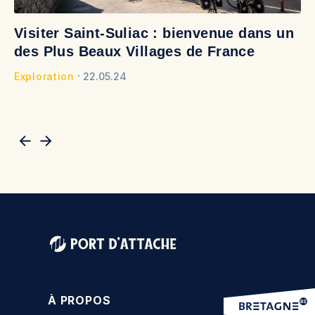
Visiter Saint-Suliac : bienvenue dans un
O
des Plus Beaux Villages de France
v
Exploration
22.05.24
Ex
À PROPOS