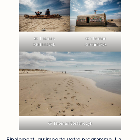
© Thomas
© Thomas
Stefanczyk
Stefanczyk
© Thomas Stefanczyk
Finalement, qu’importe votre programme, La