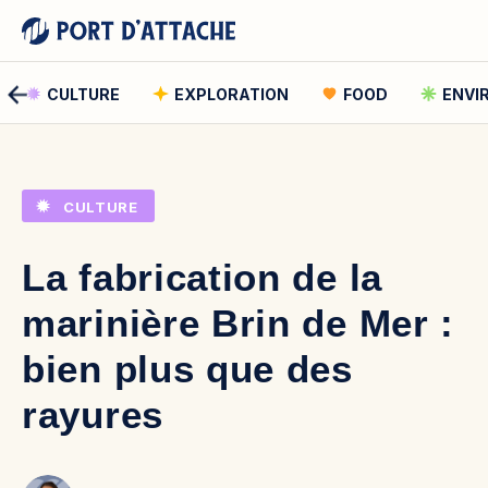
CULTURE
EXPLORATION
FOOD
ENVI
Comment pouvons-nous vous aider ?
CULTURE
Rechercher
La fabrication de la
Rechercher
marinière Brin de Mer :
bien plus que des
rayures