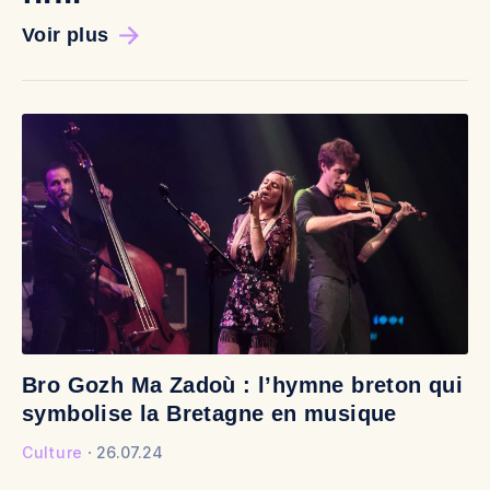
Voir plus
Bro Gozh Ma Zadoù : l’hymne breton qui
V
symbolise la Bretagne en musique
v
Culture
26.07.24
Cu