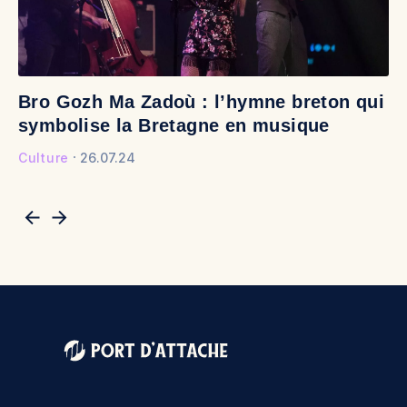
Bro Gozh Ma Zadoù : l’hymne breton qui
V
symbolise la Bretagne en musique
v
Culture
26.07.24
Cu