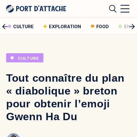
CULTURE
EXPLORATION
FOOD
ENVI
Comment pouvons-nous vous aider ?
CULTURE
Rechercher
Tout connaître du plan
Rechercher
« diabolique » breton
pour obtenir l’emoji
Gwenn Ha Du