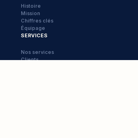
Histoire
Mission
Chiffres clés
Équipage
SERVICES
Nos services
Clients
Résultats
Nous contacter
CATÉGORIES
Culture
Exploration
Food
Environnement
Sport
Entrepreneuriat