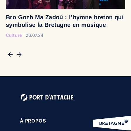
Bro Gozh Ma Zadoù : l’hymne breton qui
V
symbolise la Bretagne en musique
v
Culture
26.07.24
Cu
À PROPOS