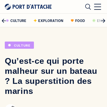
CULTURE
EXPLORATION
FOOD
ENVI
Comment pouvons-nous vous aider ?
CULTURE
Rechercher
Qu’est-ce qui porte
Rechercher
malheur sur un bateau
? La superstition des
marins