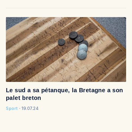
Le sud a sa pétanque, la Bretagne a son
L
palet breton
B
Sport
19.07.24
Sp