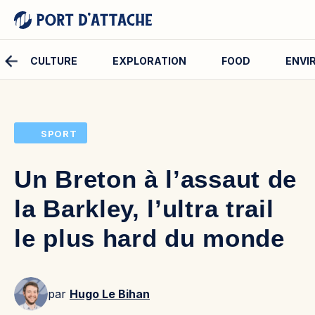
CULTURE
EXPLORATION
FOOD
ENVI
Comment pouvons-nous vous aider ?
SPORT
Rechercher
Un Breton à l’assaut de
Rechercher
la Barkley, l’ultra trail
le plus hard du monde
par
Hugo Le Bihan