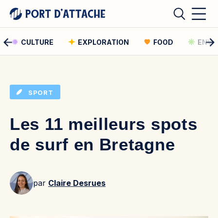
CULTURE
EXPLORATION
FOOD
ENVI
Comment pouvons-nous vous aider ?
SPORT
Rechercher
Les 11 meilleurs spots
Rechercher
de surf en Bretagne
par
Claire Desrues