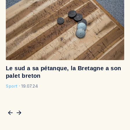
Le sud a sa pétanque, la Bretagne a son
R
palet breton
P
it
Sport
19.07.24
Sp