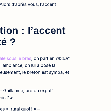
Alors d’après vous, l’accent
ion : l’accent
té ?
le sous le bras
, on part en
riboul
*
l’ambiance, on lui a posé la
ureusement, le breton est sympa, et
» – Guillaume, breton expat’
ris ? »
s », rural quoi ! » –