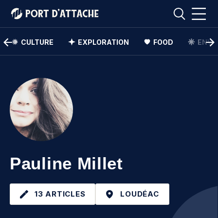
CULTURE
EXPLORATION
FOOD
ENVI
Comment pouvons-nous vous aider ?
Rechercher
Rechercher
Pauline Millet
13 ARTICLES
LOUDÉAC