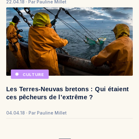
22.04.18
Par
Pauline Millet
CULTURE
Les Terres-Neuvas bretons : Qui étaient
ces pêcheurs de l’extrême ?
04.04.18
Par
Pauline Millet