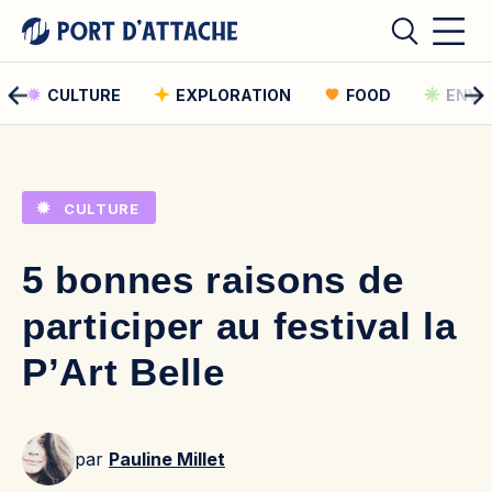
CULTURE
EXPLORATION
FOOD
ENVI
Comment pouvons-nous vous aider ?
CULTURE
Rechercher
5 bonnes raisons de
Rechercher
participer au festival la
P’Art Belle
par
Pauline Millet