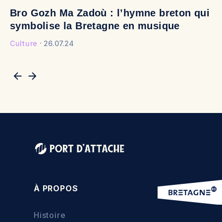
Bro Gozh Ma Zadoù : l’hymne breton qui
V
symbolise la Bretagne en musique
v
Culture
26.07.24
Cu
À PROPOS
Histoire