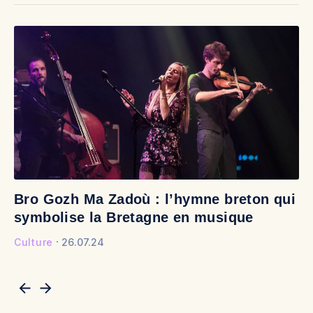
Bro Gozh Ma Zadoù : l’hymne breton qui
V
symbolise la Bretagne en musique
v
Culture
26.07.24
Cu