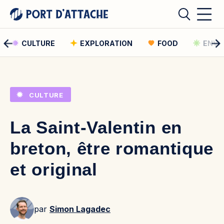
CULTURE
EXPLORATION
FOOD
ENVI
Comment pouvons-nous vous aider ?
CULTURE
Rechercher
La Saint-Valentin en
Rechercher
breton, être romantique
et original
par
Simon Lagadec