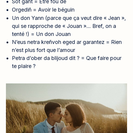
Sot gant =
Être fou de
Orgediñ =
Avoir le béguin
Un don Yann (parce que ça veut dire « Jean »,
qui se rapproche de « Jouan »… Bref, on a
tenté !) = Un don Jouan
N’eus netra kreñvoh eged ar garantez = Rien
n’est plus fort que l’amour
Petra d’ober da blijoud dit ? = Que faire pour
te plaire ?