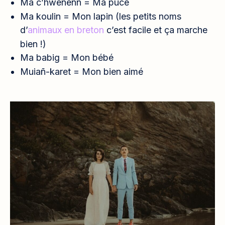
Ma c’hwenenn =
Ma puce
Ma koulin = Mon lapin (les petits noms
d’
animaux en breton
c’est facile et ça marche
bien !)
Ma babig =
Mon bébé
Muiañ-karet = Mon bien aimé