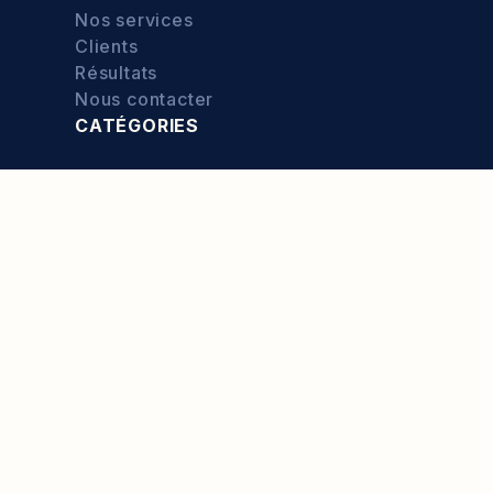
Nos services
Clients
Résultats
Nous contacter
CATÉGORIES
Culture
Exploration
Food
Environnement
Sport
Entrepreneuriat
© 2026 - Port d'Attache —
Politique de confidentialité
—
Mentions légales