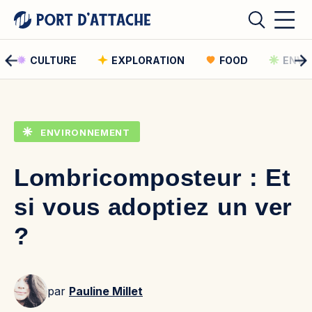
CULTURE
EXPLORATION
FOOD
ENVI
Comment pouvons-nous vous aider ?
ENVIRONNEMENT
Rechercher
Lombricomposteur : Et
Rechercher
si vous adoptiez un ver
?
par
Pauline Millet